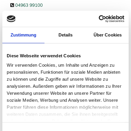
04963 99100

04963 991010

info@pennemann-stalltechnik.de

Geschäftsführer: Michael Pennemann
Zustimmung
Details
Über Cookies
Inhaltlich verantwortlich nach § 18 Abs. 2 MStV:
Michael Pennemann
Diese Webseite verwendet Cookies
Handelsregister: Amtsgericht Osnarück Osnabrück
Wir verwenden Cookies, um Inhalte und Anzeigen zu
Registernummer: HRB Nr. 120154
personalisieren, Funktionen für soziale Medien anbieten
Umsatzsteuer-ID: DE811263187
zu können und die Zugriffe auf unsere Website zu
analysieren. Außerdem geben wir Informationen zu Ihrer
Verwendung unserer Website an unsere Partner für
soziale Medien, Werbung und Analysen weiter. Unsere
Bildnachweis
Partner führen diese Informationen möglicherweise mit
Fahkamram #291313477 Adobe Stock
weiteren Daten zusammen, die Sie ihnen bereitgestellt
haben oder die sie im Rahmen Ihrer Nutzung der Dienste
Christian Schwier #96921354 Adobe Stock
gesammelt haben.
Einwilligungsauswahl
Foto von George Dolgikh #1666065 Pexels